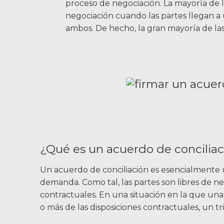
Videos
proceso de negociación. La mayoría de 
negociación cuando las partes llegan a
Ubicaciones
ambos. De hecho, la gran mayoría de la
Richmond, VA
Charlottesville, VA
Chesterfield, VA
Fredericksburg, VA
¿Qué es un acuerdo de conciliac
Stafford, VA
Un acuerdo de conciliación es esencialmente u
Petersburg, VA
demanda. Como tal, las partes son libres de n
contractuales. En una situación en la que u
Mechanicsville, VA
o más de las disposiciones contractuales, un tr