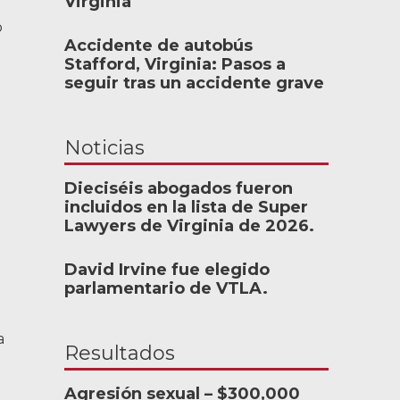
Virginia
o
Accidente de autobús
Stafford, Virginia: Pasos a
seguir tras un accidente grave
el equipo de Allen
Noticias
e. Repasaron todos
so conmigo, pero
Dieciséis abogados fueron
incluidos en la lista de Super
a tomar ninguna
Lawyers de Virginia de 2026.
tisfecho con Allen
n.
David Irvine fue elegido
parlamentario de VTLA.
CHMOND, VA
a
Resultados
Agresión sexual – $300,000