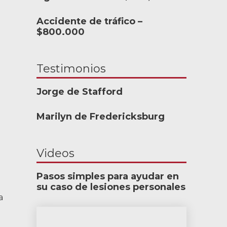
6-388-1307
Accidente de tráfico –
$800.000
nkedIn
YouTube
Instagram
Testimonios
Jorge de Stafford
Marilyn de Fredericksburg
Videos
Pasos simples para ayudar en
su caso de lesiones personales
a
¿Cuánto seguro de coche necesitas?