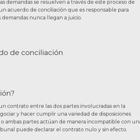
las demandas se resuelven a través de este proceso de
1-86
Llamenos al
 un acuerdo de conciliación que es responsable para
s demandas nunca llegan a juicio.
Facebook
Gorjeo
Li
ión?
n contrato entre las dos partes involucradas en la
egociar y hacer cumplir una variedad de disposiciones
na o ambas partes actúan de manera incompatible con un
ibunal puede declarar el contrato nulo y sin efecto.