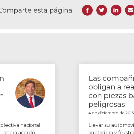
Facebook
Gorjeo
LinkedIn
Cor
Comparte esta página:
en
Las compañí
obligan a re
n
con piezas b
peligrosas
4 de diciembre de 2015
lectiva nacional
Llevar su automóvi
C ahora acordó
agotadora y frustr