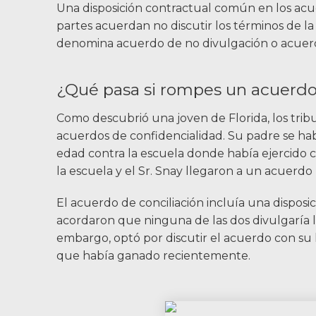
Contáctenos
Una disposición contractual común en los acu
partes acuerdan no discutir los términos de l
Carreras
denomina acuerdo de no divulgación o acuerd
English
¿Qué pasa si rompes un acuerdo
Como descubrió una joven de Florida, los tribu
Blog
acuerdos de confidencialidad. Su padre se ha
edad contra la escuela donde había ejercido co
Testimonios
la escuela y el Sr. Snay llegaron a un acuerdo p
Resultados
Noticias
El acuerdo de conciliación incluía una disposi
acordaron que ninguna de las dos divulgaría lo
Videos
embargo, optó por discutir el acuerdo con su 
Español
que había ganado recientemente.