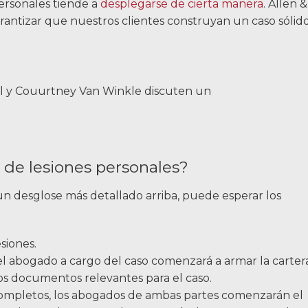
ersonales tiende a
desplegarse de cierta manera
. Allen &
antizar que nuestros clientes construyan un caso sólid
Fue fácil trabajar con 
& Allen y fue amigabl
los detalles de mi ca
nunca me obligaron 
 de lesiones personales?
decisión. Estoy muy sa
n desglose más detallado arriba, puede esperar los
& Alle
siones.
PRINCE DESDE RI
l abogado a cargo del caso comenzará a armar la carter
los documentos relevantes para el caso.
completos, los abogados de ambas partes comenzarán el