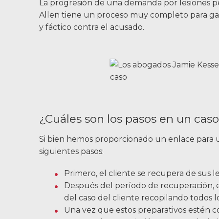
Resultados de
La progresión de una demanda por lesiones p
casos
Allen tiene un proceso muy completo para gar
y fáctico contra el acusado.
Sobre
Abogados
Participación de la
comunidad
¿Cuáles son los pasos en un caso
Testimonios
Si bien hemos proporcionado un enlace para u
Recursos
siguientes pasos:
Blog
Primero, el cliente se recupera de sus le
Después del período de recuperación, e
Noticias
del caso del cliente recopilando todos 
Una vez que estos preparativos estén 