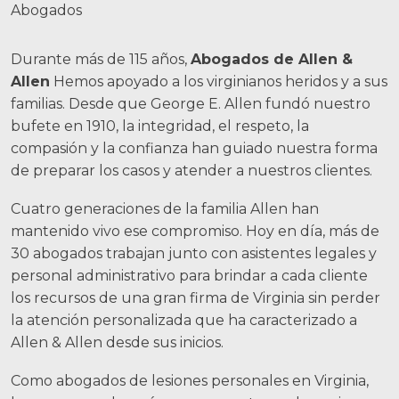
Abogados
Accidentes de motocicleta
Abuso y negligencia en hogares de
Durante más de 115 años,
Abogados de Allen &
ancianos
Allen
Hemos apoyado a los virginianos heridos y a sus
familias. Desde que George E. Allen fundó nuestro
Más...
bufete en 1910, la integridad, el respeto, la
Resultados de casos
compasión y la confianza han guiado nuestra forma
de preparar los casos y atender a nuestros clientes.
Sobre
Cuatro generaciones de la familia Allen han
Abogados
mantenido vivo ese compromiso. Hoy en día, más de
30 abogados trabajan junto con asistentes legales y
Participación de la comunidad
personal administrativo para brindar a cada cliente
los recursos de una gran firma de Virginia sin perder
Testimonios
la atención personalizada que ha caracterizado a
Recursos
Allen & Allen desde sus inicios.
Blog
Como abogados de lesiones personales en Virginia,