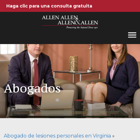
Haga clic para una consulta gratuita
Allen, Allen, Allen y Allen, PC
1-866-388-1307
Llamenos al
Areas de práctica
Accidentes automovilísticos
Abogados
Accidentes de camiones
Compensación de trabajadores
Negligencia médica
Lesiones Cerebrales
Abogado de lesiones personales en Virginia
»