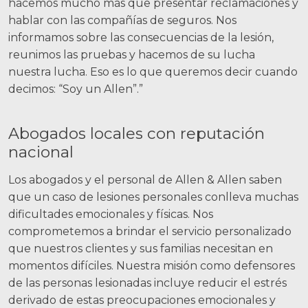
hacemos mucho más que presentar reclamaciones y
Noticias
hablar con las compañías de seguros. Nos
informamos sobre las consecuencias de la lesión,
Videos
reunimos las pruebas y hacemos de su lucha
Ubicaciones
nuestra lucha. Eso es lo que queremos decir cuando
decimos: “Soy un Allen”.”
Richmond, VA
Charlottesville, VA
Abogados locales con reputación
nacional
Chesterfield, VA
Los abogados y el personal de Allen & Allen saben
Fredericksburg, VA
que un caso de lesiones personales conlleva muchas
dificultades emocionales y físicas. Nos
Stafford, VA
comprometemos a brindar el servicio personalizado
Petersburg, VA
que nuestros clientes y sus familias necesitan en
momentos difíciles. Nuestra misión como defensores
Mechanicsville, VA
de las personas lesionadas incluye reducir el estrés
derivado de estas preocupaciones emocionales y
Contáctenos