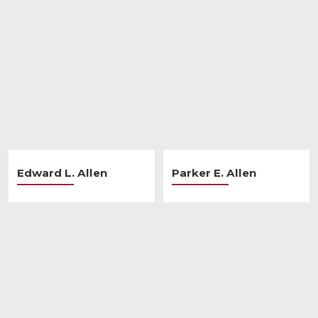
Facebook
Gorjeo
LinkedIn
YouTube
Instagram
Edward L. Allen
Parker E. Allen