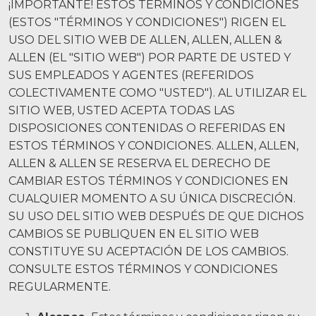
¡IMPORTANTE! ESTOS TÉRMINOS Y CONDICIONES
Accidentes de motocicleta
(ESTOS "TÉRMINOS Y CONDICIONES") RIGEN EL
USO DEL SITIO WEB DE ALLEN, ALLEN, ALLEN &
Abuso y negligencia en hogares de
ancianos
ALLEN (EL "SITIO WEB") POR PARTE DE USTED Y
SUS EMPLEADOS Y AGENTES (REFERIDOS
Más...
COLECTIVAMENTE COMO "USTED"). AL UTILIZAR EL
SITIO WEB, USTED ACEPTA TODAS LAS
Resultados de casos
DISPOSICIONES CONTENIDAS O REFERIDAS EN
ESTOS TÉRMINOS Y CONDICIONES. ALLEN, ALLEN,
Sobre
ALLEN & ALLEN SE RESERVA EL DERECHO DE
Abogados
CAMBIAR ESTOS TÉRMINOS Y CONDICIONES EN
CUALQUIER MOMENTO A SU ÚNICA DISCRECIÓN.
Participación de la comunidad
SU USO DEL SITIO WEB DESPUÉS DE QUE DICHOS
CAMBIOS SE PUBLIQUEN EN EL SITIO WEB
Testimonios
CONSTITUYE SU ACEPTACIÓN DE LOS CAMBIOS.
Recursos
CONSULTE ESTOS TÉRMINOS Y CONDICIONES
REGULARMENTE.
Blog