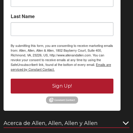
Last Name
By submitting this form, you are consenting to receive marketing emails
from: Allen, Allen, Allen & Allen, 1802 Bayberry Court, Suite 400,
Richmond, VA, 23226, US, http://www.allenandallen.com. You can
revoke your consent to receive emails at any time by using the
SafeUnsubscribe® link, found at the bottom of every email.
Emails are
serviced by Constant Contact.
Sign Up!
Acerca de Allen, Allen, Allen y Allen