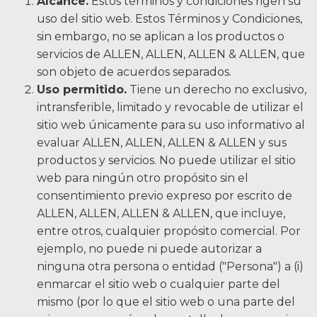
Alcance.
Estos términos y condiciones rigen su
Noticias
uso del sitio web. Estos Términos y Condiciones,
sin embargo, no se aplican a los productos o
Videos
servicios de ALLEN, ALLEN, ALLEN & ALLEN, que
Ubicaciones
son objeto de acuerdos separados.
Uso permitido.
Tiene un derecho no exclusivo,
Richmond, VA
intransferible, limitado y revocable de utilizar el
sitio web únicamente para su uso informativo al
Charlottesville, VA
evaluar ALLEN, ALLEN, ALLEN & ALLEN y sus
productos y servicios. No puede utilizar el sitio
Chesterfield, VA
web para ningún otro propósito sin el
Fredericksburg, VA
consentimiento previo expreso por escrito de
ALLEN, ALLEN, ALLEN & ALLEN, que incluye,
Stafford, VA
entre otros, cualquier propósito comercial. Por
ejemplo, no puede ni puede autorizar a
Petersburg, VA
ninguna otra persona o entidad ("Persona") a (i)
Mechanicsville, VA
enmarcar el sitio web o cualquier parte del
mismo (por lo que el sitio web o una parte del
Contáctenos