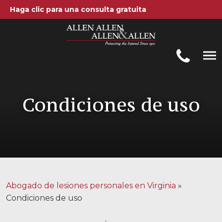
Haga clic para una consulta gratuita
Allen, Allen, Allen y Allen, PC
1-866-388-1307
Llamenos al
Condiciones de uso
Areas de práctica
Accidentes automovilísticos
Accidentes de camiones
Compensación de trabajadores
Abogado de lesiones personales en Virginia
»
Negligencia médica
Condiciones de uso
Lesiones Cerebrales