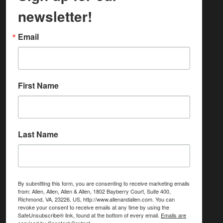
newsletter!
Email
First Name
Last Name
By submitting this form, you are consenting to receive marketing emails
from: Allen, Allen, Allen & Allen, 1802 Bayberry Court, Suite 400,
Richmond, VA, 23226, US, http://www.allenandallen.com. You can
revoke your consent to receive emails at any time by using the
SafeUnsubscribe® link, found at the bottom of every email.
Emails are
serviced by Constant Contact.