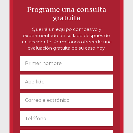
Accidentes de motocicleta
Programe una consulta
gratuita
Abuso y negligencia en hogares de
ancianos
Querrá un equipo compasivo y
experimentado de su lado después de
Más...
un accidente. Permítanos ofrecerle una
evaluación gratuita de su caso hoy.
Resultados de casos
Nombre
Nombre
*
Sobre
Abogados
Primero
Este campo es para fines de validación y
no debe modificarse.
Participación de la comunidad
Último
Correo electrónico
*
Testimonios
Recursos
Teléfono
*
Blog