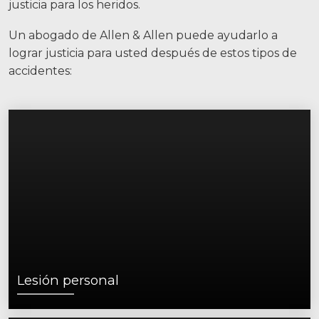
justicia para los heridos.
Facebook
Gorjeo
LinkedIn
YouTube
Instagram
Un abogado de Allen & Allen puede ayudarlo a
lograr justicia para usted después de estos tipos de
accidentes:
Lesión personal