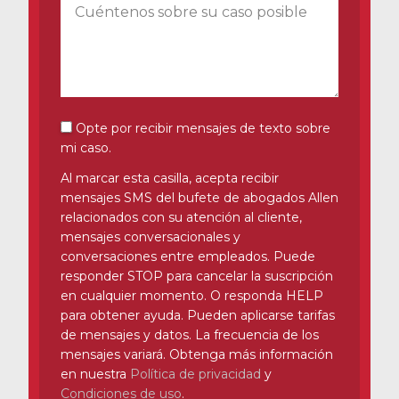
Cuéntenos sobre su caso posible
*
Noticias
Videos
Ubicaciones
Richmond, VA
Consentimiento por SMS
Opte por recibir mensajes de texto sobre
mi caso.
Charlottesville, VA
Al marcar esta casilla, acepta recibir
mensajes SMS del bufete de abogados Allen
Chesterfield, VA
relacionados con su atención al cliente,
mensajes conversacionales y
Fredericksburg, VA
conversaciones entre empleados. Puede
responder STOP para cancelar la suscripción
Stafford, VA
en cualquier momento. O responda HELP
para obtener ayuda. Pueden aplicarse tarifas
Petersburg, VA
de mensajes y datos. La frecuencia de los
mensajes variará. Obtenga más información
Mechanicsville, VA
en nuestra
Política de privacidad
y
Contáctenos
Condiciones de uso
.