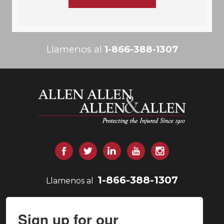
Llamenos al
1-866-388-1307
Allen y Allen
Facebook
Gorjeo
LinkedIn
YouTube
Instagram
1-866-388-1307
Llamenos al
Sign up for our