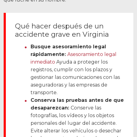
Recursos
Blog
Qué hacer después de un
Noticias
accidente grave en Virginia
Videos
Busque asesoramiento legal
rápidamente:
Asesoramiento legal
Ubicaciones
inmediato
Ayuda a proteger los
registros, cumplir con los plazos y
Richmond, VA
gestionar las comunicaciones con las
Charlottesville, VA
aseguradoras y las empresas de
transporte.
Chesterfield, VA
Conserva las pruebas antes de que
desaparezcan:
Conserve las
Fredericksburg, VA
fotografías, los vídeos y los objetos
Stafford, VA
personales del lugar del accidente.
Evite alterar los vehículos o desechar
Petersburg, VA