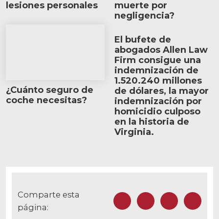
lesiones personales
muerte por
negligencia?
¿Cuánto seguro de coche necesitas?
El bufete de
abogados Allen Law
Firm consigue una
indemnización de
1.520.240 millones
¿Cuánto seguro de
de dólares, la mayor
coche necesitas?
indemnización por
homicidio culposo
en la historia de
Virginia.
Comparte esta
Facebook
Gorjeo
LinkedIn
Correo e
página: