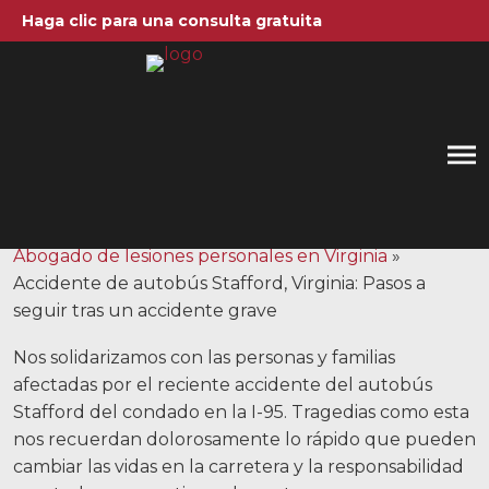
Haga clic para una consulta gratuita
Allen, Allen, Allen y Allen, PC
Accidente de autobús Stafford, Virginia: Pasos
a seguir tras un accidente grave
1 de junio de 2026
Blog
1-866-388-1307
Abogado de lesiones personales en Virginia
»
Llamenos al
Accidente de autobús Stafford, Virginia: Pasos a
seguir tras un accidente grave
Areas de práctica
Nos solidarizamos con las personas y familias
Accidentes automovilísticos
afectadas por el reciente accidente del autobús
Stafford del condado en la I-95. Tragedias como esta
Accidentes de camiones
nos recuerdan dolorosamente lo rápido que pueden
Compensación de trabajadores
cambiar las vidas en la carretera y la responsabilidad