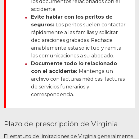
los documentos relacionados con el
accidente.
Mechanicsville, VA
Evite hablar con los peritos de
seguros:
Los peritos suelen contactar
Contáctenos
rápidamente a las familias y solicitar
Carreras
declaraciones grabadas. Rechace
amablemente esta solicitud y remita
English
las comunicaciones a su abogado.
Documente todo lo relacionado
Blog
con el accidente:
Mantenga un
archivo con facturas médicas, facturas
Testimonios
de servicios funerarios y
Resultados
correspondencia.
Noticias
Videos
Plazo de prescripción de Virginia
Español
El estatuto de limitaciones de Virginia generalmente