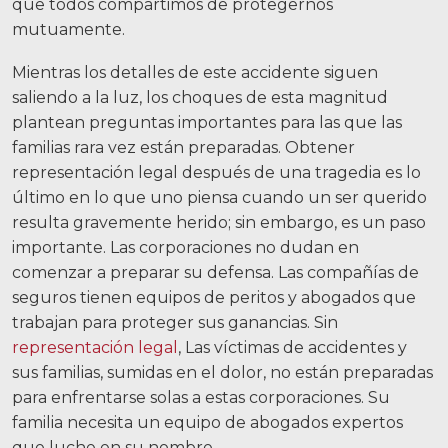
que todos compartimos de protegernos
Negligencia médica
mutuamente.
Lesiones Cerebrales
Mientras los detalles de este accidente siguen
saliendo a la luz, los choques de esta magnitud
Accidentes de motocicleta
plantean preguntas importantes para las que las
Abuso y negligencia en hogares de
familias rara vez están preparadas. Obtener
ancianos
representación legal después de una tragedia es lo
último en lo que uno piensa cuando un ser querido
Más...
resulta gravemente herido; sin embargo, es un paso
importante. Las corporaciones no dudan en
Resultados de casos
comenzar a preparar su defensa. Las compañías de
Sobre
seguros tienen equipos de peritos y abogados que
trabajan para proteger sus ganancias. Sin
Abogados
representación legal
, Las víctimas de accidentes y
sus familias, sumidas en el dolor, no están preparadas
Participación de la comunidad
para enfrentarse solas a estas corporaciones. Su
familia necesita un equipo de abogados expertos
Testimonios
que luche en su nombre.