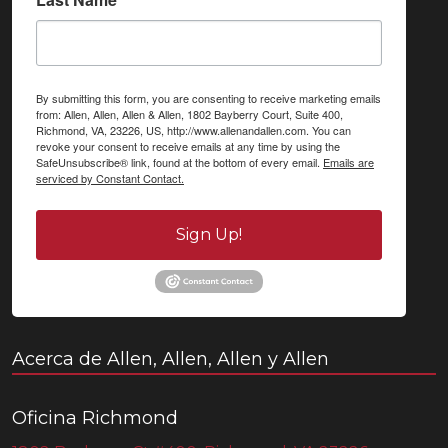
By submitting this form, you are consenting to receive marketing emails
from: Allen, Allen, Allen & Allen, 1802 Bayberry Court, Suite 400,
Richmond, VA, 23226, US, http://www.allenandallen.com. You can
revoke your consent to receive emails at any time by using the
SafeUnsubscribe® link, found at the bottom of every email.
Emails are
serviced by Constant Contact.
Sign Up!
Acerca de Allen, Allen, Allen y Allen
Oficina Richmond