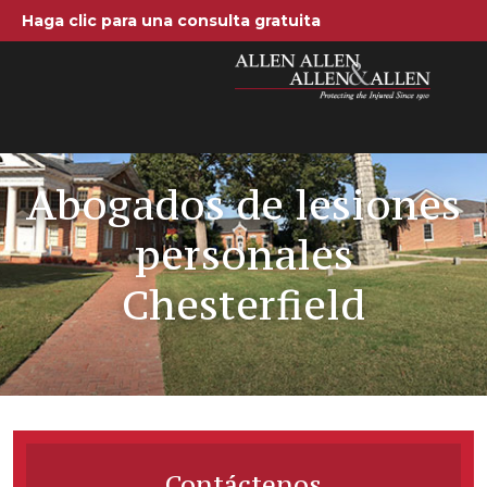
Haga clic para una consulta gratuita
Allen, Allen, Allen y Allen, PC
1-866-388-1
Llamenos al
Abogados de lesiones
Areas de práctica
personales
Accidentes automovilísti
Chesterfield
Accidentes de camione
Compensación de trabajad
Negligencia médica
Lesiones Cerebrales
Contáctenos