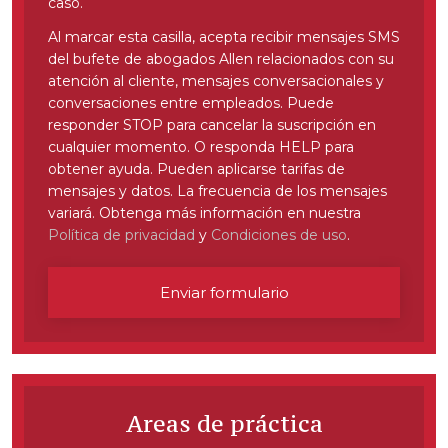
caso.
Videos
Al marcar esta casilla, acepta recibir mensajes SMS
del bufete de abogados Allen relacionados con su
Ubicaciones
atención al cliente, mensajes conversacionales y
conversaciones entre empleados. Puede
Richmond, VA
responder STOP para cancelar la suscripción en
cualquier momento. O responda HELP para
Charlottesville, VA
obtener ayuda. Pueden aplicarse tarifas de
mensajes y datos. La frecuencia de los mensajes
Chesterfield, VA
variará. Obtenga más información en nuestra
Política de privacidad
y
Condiciones de uso
.
Fredericksburg, VA
Stafford, VA
Enviar formulario
Petersburg, VA
Mechanicsville, VA
Areas de práctica
Contáctenos