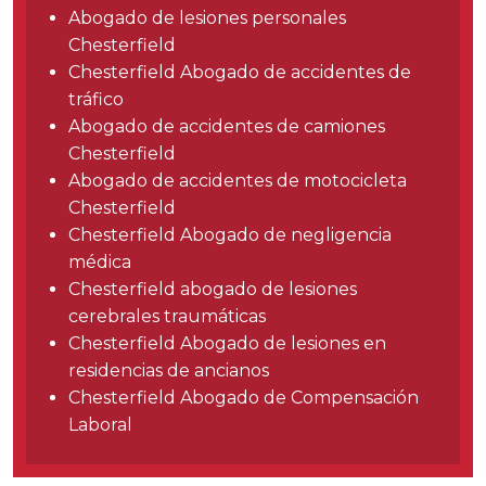
Carreras
Abogado de lesiones personales
Chesterfield
English
Chesterfield Abogado de accidentes de
tráfico
Abogado de accidentes de camiones
Blog
Chesterfield
Testimonios
Abogado de accidentes de motocicleta
Resultados
Chesterfield
Chesterfield Abogado de negligencia
Noticias
médica
Videos
Chesterfield abogado de lesiones
cerebrales traumáticas
Español
Chesterfield Abogado de lesiones en
residencias de ancianos
Chesterfield Abogado de Compensación
Laboral