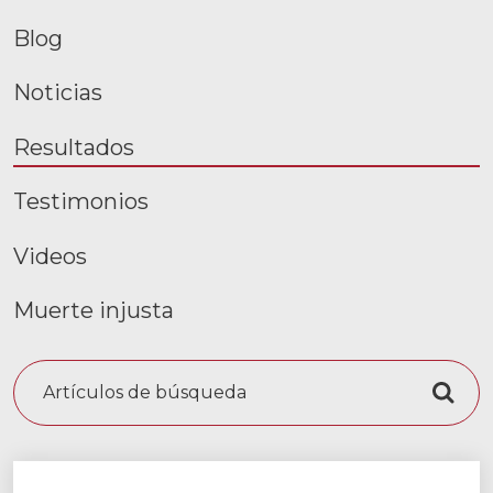
Accidentes de motocicleta
Blog
Abuso y negligencia en hogares de
ancianos
Noticias
Más...
Resultados
Resultados de casos
Testimonios
Sobre
Videos
Abogados
Muerte injusta
Participación de la comunidad
Testimonios
Busc
Recursos
Blog