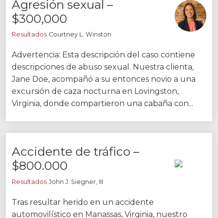
Agresión sexual –
Noticias
$300,000
Videos
Resultados
Courtney L. Winston
Ubicaciones
Advertencia: Esta descripción del caso contiene
descripciones de abuso sexual. Nuestra clienta,
Richmond, VA
Jane Doe, acompañó a su entonces novio a una
Charlottesville, VA
excursión de caza nocturna en Lovingston,
Virginia, donde compartieron una cabaña con...
Chesterfield, VA
Fredericksburg, VA
Accidente de tráfico –
Stafford, VA
$800.000
Petersburg, VA
Resultados
John J. Siegner, III
Mechanicsville, VA
Tras resultar herido en un accidente
automovilístico en Manassas, Virginia, nuestro
Contáctenos