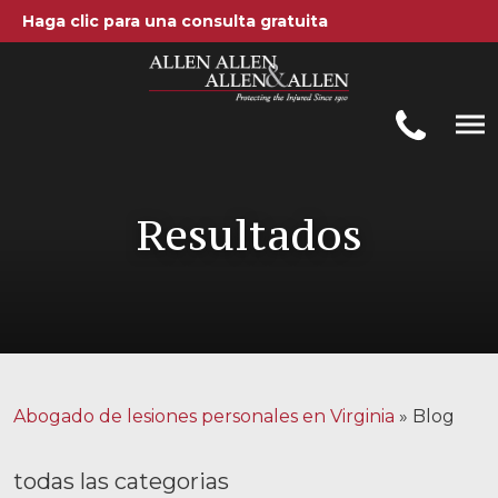
Haga clic para una consulta gratuita
Allen, Allen, Allen y Allen, PC
1-866-388-1307
Llamenos al
Resultados
Areas de práctica
Accidentes automovilísticos
Accidentes de camiones
Compensación de trabajadores
Abogado de lesiones personales en Virginia
»
Blog
Negligencia médica
Lesiones Cerebrales
todas las categorias