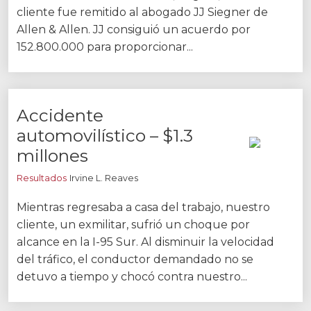
cliente fue remitido al abogado JJ Siegner de
Carreras
Allen & Allen. JJ consiguió un acuerdo por
152.800.000 para proporcionar...
English
Blog
Accidente
Testimonios
automovilístico – $1.3
Resultados
millones
Noticias
Resultados
Irvine L. Reaves
Videos
Mientras regresaba a casa del trabajo, nuestro
Español
cliente, un exmilitar, sufrió un choque por
alcance en la I-95 Sur. Al disminuir la velocidad
del tráfico, el conductor demandado no se
detuvo a tiempo y chocó contra nuestro...