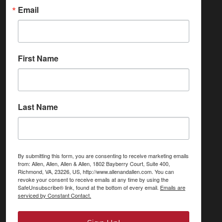
Email
First Name
Last Name
By submitting this form, you are consenting to receive marketing emails
from: Allen, Allen, Allen & Allen, 1802 Bayberry Court, Suite 400,
Richmond, VA, 23226, US, http://www.allenandallen.com. You can
revoke your consent to receive emails at any time by using the
SafeUnsubscribe® link, found at the bottom of every email.
Emails are
serviced by Constant Contact.