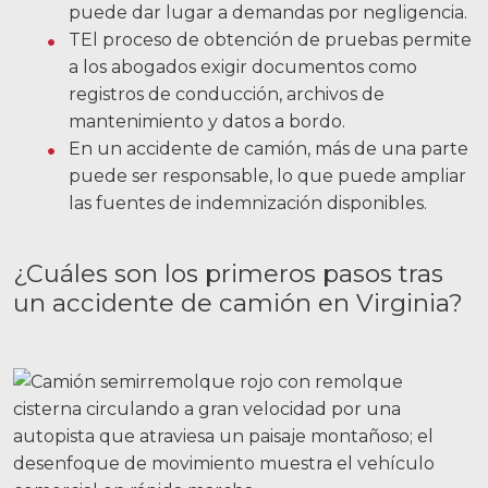
puede dar lugar a demandas por negligencia.
Carreras
T
El proceso de obtención de pruebas permite
a los abogados exigir documentos como
English
registros de conducción, archivos de
mantenimiento y datos a bordo.
En un accidente de camión, más de una parte
Blog
puede ser responsable, lo que puede ampliar
Testimonios
las fuentes de indemnización disponibles.
Resultados
Noticias
¿Cuáles son los primeros pasos tras
un accidente de camión en Virginia?
Videos
Español