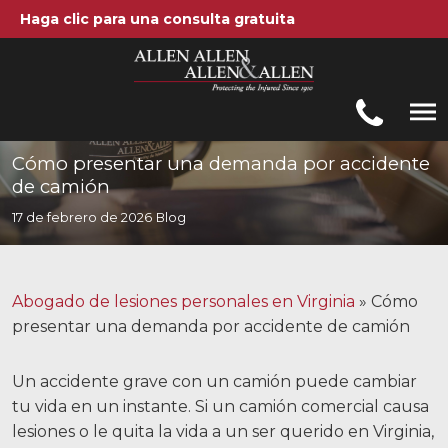
Haga clic para una consulta gratuita
Allen, Allen, Allen y Allen, PC
1-866-388-1307
Llamenos al
Cómo presentar una demanda por accidente
de camión
Areas de práctica
17 de febrero de 2026
Blog
Accidentes automovilísticos
Accidentes de camiones
Abogado de lesiones personales en Virginia
»
Cómo
presentar una demanda por accidente de camión
Compensación de trabajadores
Negligencia médica
Un accidente grave con un camión puede cambiar
tu vida en un instante. Si un camión comercial causa
Lesiones Cerebrales
lesiones o le quita la vida a un ser querido en Virginia,