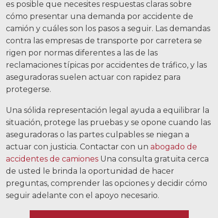
es posible que necesites respuestas claras sobre
Accidentes de motocicleta
cómo presentar una demanda por accidente de
Abuso y negligencia en hogares de
camión y cuáles son los pasos a seguir.
Las demandas
ancianos
contra las empresas de transporte por carretera se
rigen por normas diferentes a las de las
Más...
reclamaciones típicas por accidentes de tráfico, y las
aseguradoras suelen actuar con rapidez para
Resultados de casos
protegerse.
Sobre
Una sólida representación legal ayuda a equilibrar la
Abogados
situación, protege las pruebas y se opone cuando las
aseguradoras o las partes culpables se niegan a
Participación de la comunidad
actuar con justicia. Contactar con un
abogado de
accidentes de camiones
Una consulta gratuita cerca
Testimonios
de usted le brinda la oportunidad de hacer
preguntas, comprender las opciones y decidir cómo
Recursos
seguir adelante con el apoyo necesario.
Blog