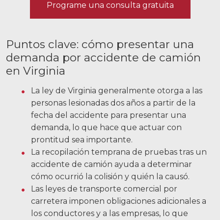
Programe una consulta gratuita
Noticias
Videos
Puntos clave: cómo presentar una
Ubicaciones
demanda por accidente de camión
en Virginia
Richmond, VA
La ley de Virginia generalmente otorga a las
Charlottesville, VA
personas lesionadas dos años a partir de la
Chesterfield, VA
fecha del accidente para presentar una
demanda, lo que hace que actuar con
Fredericksburg, VA
prontitud sea importante.
La recopilación temprana de pruebas tras un
Stafford, VA
accidente de camión ayuda a determinar
Petersburg, VA
cómo ocurrió la colisión y quién la causó.
Las leyes de transporte comercial por
Mechanicsville, VA
carretera imponen obligaciones adicionales a
los conductores y a las empresas, lo que
Contáctenos