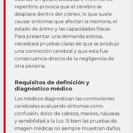
repentino provoca que el cerebro se
Facebook
Gorjeo
LinkedIn
YouTube
Instagram
desplace dentro del cráneo, lo que suele
causar síntomas que afectan la memoria, el
estado de ánimo y las capacidades físicas.
Para presentar una demanda exitosa,
necesitará pruebas claras de que se produjo
una conmoción cerebral y que esta fue
consecuencia directa de la negligencia de
otra persona.
Requisitos de definición y
diagnóstico médico
Los médicos diagnostican las conmociones
cerebrales evaluando síntomas como
confusión, dolor de cabeza, mareos, náuseas
y sensibilidad a la luz. Si bien las pruebas de
imagen médicas no siempre muestran daños