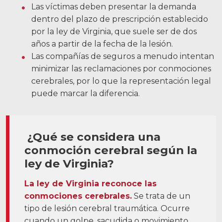
Las víctimas deben presentar la demanda
Carreras
dentro del plazo de prescripción establecido
por la ley de Virginia, que suele ser de dos
English
años a partir de la fecha de la lesión.
Las compañías de seguros a menudo intentan
minimizar las reclamaciones por conmociones
Blog
cerebrales, por lo que la representación legal
Testimonios
puede marcar la diferencia.
Resultados
Noticias
¿Qué se considera una
Videos
conmoción cerebral según la
Español
ley de Virginia?
La ley de Virginia reconoce las
conmociones cerebrales.
Se trata de un
tipo de lesión cerebral traumática. Ocurre
cuando un golpe, sacudida o movimiento