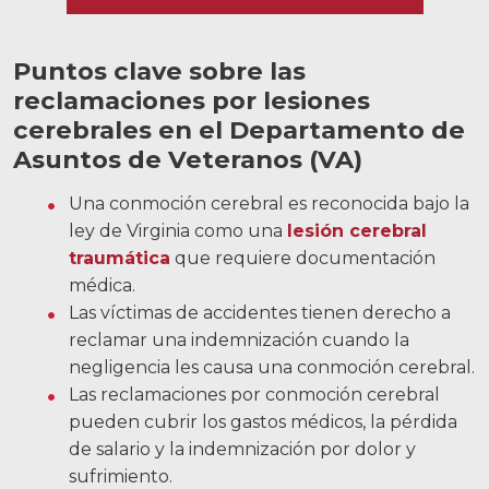
Noticias
Videos
Puntos clave sobre las
reclamaciones por lesiones
Ubicaciones
cerebrales en el Departamento de
Asuntos de Veteranos (VA)
Richmond, VA
Charlottesville, VA
Una conmoción cerebral es reconocida bajo la
ley de Virginia como una
lesión cerebral
Chesterfield, VA
traumática
que requiere documentación
médica.
Fredericksburg, VA
Las víctimas de accidentes tienen derecho a
reclamar una indemnización cuando la
Stafford, VA
negligencia les causa una conmoción cerebral.
Petersburg, VA
Las reclamaciones por conmoción cerebral
pueden cubrir los gastos médicos, la pérdida
Mechanicsville, VA
de salario y la indemnización por dolor y
sufrimiento.
Contáctenos