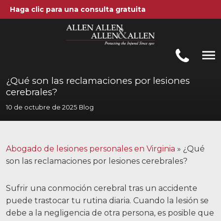
Haga clic para una consulta gratuita
Allen, Allen, Allen y Allen, PC
1-866-388-1307
Llamenos al
¿Qué son las reclamaciones por lesiones
cerebrales?
Areas de práctica
10 de octubre de 2025
Blog
Accidentes automovilísticos
Accidentes de camiones
Abogado de lesiones personales en Virginia
»
¿Qué
son las reclamaciones por lesiones cerebrales?
Compensación de trabajadores
Negligencia médica
Sufrir una conmoción cerebral tras un accidente
puede trastocar tu rutina diaria. Cuando la lesión se
Lesiones Cerebrales
debe a la negligencia de otra persona, es posible que