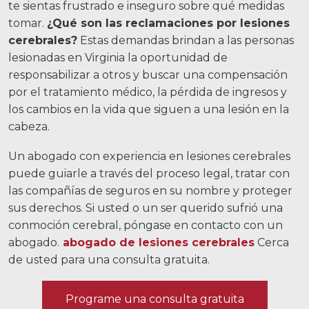
te sientas frustrado e inseguro sobre qué medidas
Accidentes de motocicleta
tomar.
¿Qué son las reclamaciones por lesiones
Abuso y negligencia en hogares de
cerebrales?
Estas demandas brindan a las personas
ancianos
lesionadas en Virginia la oportunidad de
responsabilizar a otros y buscar una compensación
Más...
por el tratamiento médico, la pérdida de ingresos y
los cambios en la vida que siguen a una lesión en la
Resultados de casos
cabeza.
Sobre
Un abogado con experiencia en lesiones cerebrales
Abogados
puede guiarle a través del proceso legal, tratar con
las compañías de seguros en su nombre y proteger
Participación de la comunidad
sus derechos. Si usted o un ser querido sufrió una
conmoción cerebral, póngase en contacto con un
Testimonios
abogado.
abogado de lesiones cerebrales
Cerca
de usted para una consulta gratuita.
Recursos
Blog
Programe una consulta gratuita