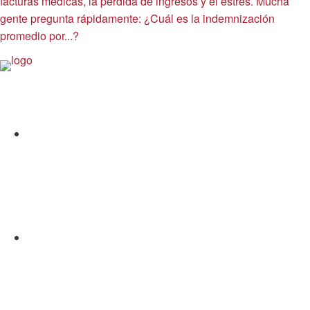
facturas médicas, la pérdida de ingresos y el estrés. Mucha
gente pregunta rápidamente: ¿Cuál es la indemnización
promedio por...?
Allen y Allen
Facebook
Gorjeo
LinkedIn