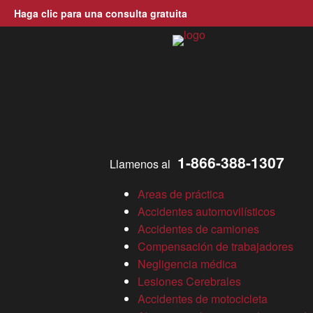
Haga clic para una consulta gratuita
Allen, Allen, Allen y Allen, 
¿Qué estados tienen las
peores estadísticas de
conducción en estado de
1-866-388-1307
Llamenos al
ebriedad?
Areas de práctica
Accidentes automovilísticos
Accidentes de camiones
Blog
Compensación de trabajadores
Kari J. La Fratta
Negligencia médica
Lesiones Cerebrales
Abogado de lesiones personales en Virginia
»
¿Qué estados
Accidentes de motocicleta
tienen las peores estadísticas de conducción en estado de