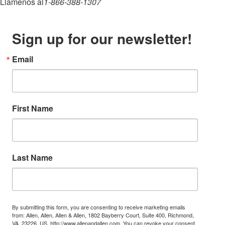
Llamenos al
1-866-388-1307
Sign up for our newsletter!
Email
First Name
Last Name
By submitting this form, you are consenting to receive marketing emails
from: Allen, Allen, Allen & Allen, 1802 Bayberry Court, Suite 400, Richmond,
VA, 23226, US, http://www.allenandallen.com. You can revoke your consent