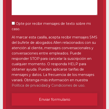
Videos
Ubicaciones
Consentimiento por SMS
Opte por recibir mensajes de texto sobre mi
caso.
Richmond, VA
Al marcar esta casilla, acepta recibir mensajes SMS
Charlottesville, VA
del bufete de abogados Allen relacionados con su
atención al cliente, mensajes conversacionales y
Chesterfield, VA
conversaciones entre empleados. Puede
responder STOP para cancelar la suscripción en
Fredericksburg, VA
cualquier momento. O responda HELP para
obtener ayuda. Pueden aplicarse tarifas de
Stafford, VA
mensajes y datos. La frecuencia de los mensajes
variará. Obtenga más información en nuestra
Petersburg, VA
Política de privacidad
y
Condiciones de uso
.
Mechanicsville, VA
Enviar formulario
Contáctenos