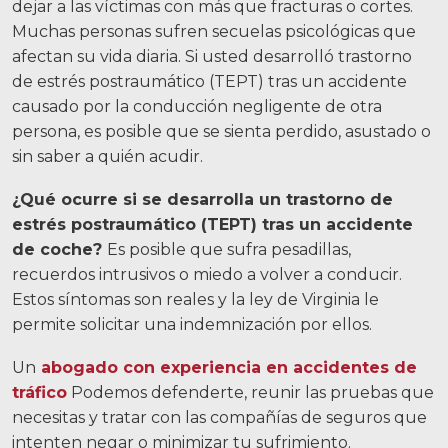
dejar a las víctimas con más que fracturas o cortes.
Accidentes de motocicleta
Muchas personas sufren secuelas psicológicas que
afectan su vida diaria. Si usted desarrolló trastorno
Abuso y negligencia en hogares de
ancianos
de estrés postraumático (TEPT) tras un accidente
causado por la conducción negligente de otra
Más...
persona, es posible que se sienta perdido, asustado o
sin saber a quién acudir.
Resultados de casos
¿Qué ocurre si se desarrolla un trastorno de
Sobre
estrés postraumático (TEPT) tras un accidente
de coche?
Es posible que sufra pesadillas,
Abogados
recuerdos intrusivos o miedo a volver a conducir.
Participación de la comunidad
Estos síntomas son reales y la ley de Virginia le
permite solicitar una indemnización por ellos.
Testimonios
Un
abogado con experiencia en accidentes de
Recursos
tráfico
Podemos defenderte, reunir las pruebas que
necesitas y tratar con las compañías de seguros que
Blog
intenten negar o minimizar tu sufrimiento.