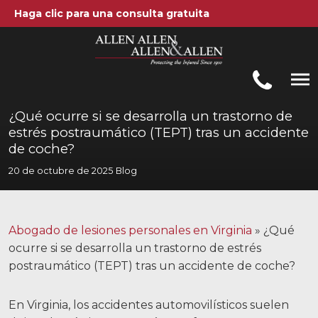
Haga clic para una consulta gratuita
Allen, Allen, Allen y Allen, PC
1-866-388-1307
Llamenos al
¿Qué ocurre si se desarrolla un trastorno de
estrés postraumático (TEPT) tras un accidente
Areas de práctica
de coche?
20 de octubre de 2025
Blog
Accidentes automovilísticos
Accidentes de camiones
Abogado de lesiones personales en Virginia
»
¿Qué
Compensación de trabajadores
ocurre si se desarrolla un trastorno de estrés
postraumático (TEPT) tras un accidente de coche?
Negligencia médica
Lesiones Cerebrales
En Virginia, los accidentes automovilísticos suelen