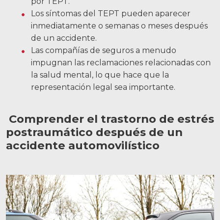
por TEPT.
Los síntomas del TEPT pueden aparecer
Carreras
inmediatamente o semanas o meses después
de un accidente.
English
Las compañías de seguros a menudo
impugnan las reclamaciones relacionadas con
Blog
la salud mental, lo que hace que la
Testimonios
representación legal sea importante.
Resultados
Comprender el trastorno de estrés
Noticias
postraumático después de un
Videos
accidente automovilístico
Español