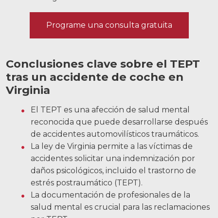
Noticias
Programe una consulta gratuita
Videos
Ubicaciones
Conclusiones clave sobre el TEPT
Richmond, VA
tras un accidente de coche en
Virginia
Charlottesville, VA
El TEPT es una afección de salud mental
Chesterfield, VA
reconocida que puede desarrollarse después
Fredericksburg, VA
de accidentes automovilísticos traumáticos.
La ley de Virginia permite a las víctimas de
Stafford, VA
accidentes solicitar una indemnización por
daños psicológicos, incluido el trastorno de
Petersburg, VA
estrés postraumático (TEPT).
Mechanicsville, VA
La documentación de profesionales de la
salud mental es crucial para las reclamaciones
Contáctenos